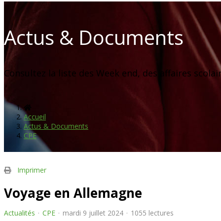
Actus & Documents
Consultez la liste des Week end, des affaires scolai
Accueil
Actus & Documents
CPE
Imprimer
Voyage en Allemagne
Actualités
CPE
mardi 9 juillet 2024
1055 lectures