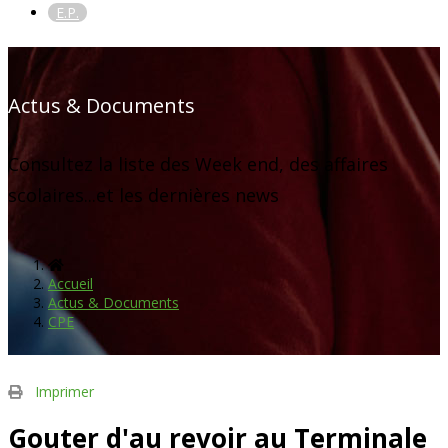
E.P.
Actus & Documents
Consultez la liste des Week end, des affaires
scolaires...et les dernières news
Accueil
Actus & Documents
CPE
Imprimer
Gouter d'au revoir au Terminale