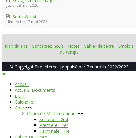
Voyage en n Allemagne
jeudi 28 mai 2026
Sortie Walibi
dimanche 17 mai 2026
Plan du site
-
Contactez-nous
-
Notes
-
Cahier de texte
-
Emplois
du temps
© Copyright Site Internet propulsé par Benaroch 2022/2023
Accueil
Actus & Documents
E.D.T.
Calendrier
Cours
Cours de Mathématiques
Seconde - 2nd
Première - 1er
Terminale - Tle
Cahier De Texte