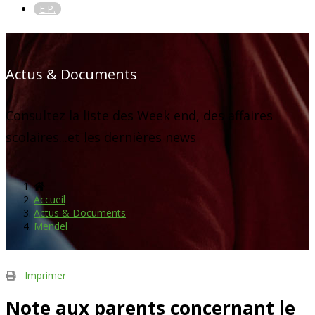
E.P.
Actus & Documents
Consultez la liste des Week end, des affaires
scolaires...et les dernières news
Accueil
Actus & Documents
Mendel
Imprimer
Note aux parents concernant le