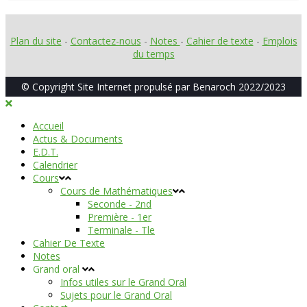
Plan du site
-
Contactez-nous
-
Notes
-
Cahier de texte
-
Emplois
du temps
© Copyright Site Internet propulsé par Benaroch 2022/2023
Accueil
Actus & Documents
E.D.T.
Calendrier
Cours
Cours de Mathématiques
Seconde - 2nd
Première - 1er
Terminale - Tle
Cahier De Texte
Notes
Grand oral
Infos utiles sur le Grand Oral
Sujets pour le Grand Oral